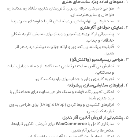
دموهای آماده ویژه سایت‌های هنری
طراحی دموهای حرفه‌ای برای گالری‌های هنری، نقاشان، عکاسان،
طراحان و سایر هنرمندان.
ساختارهایی الهام‌بخش برای نمایش آثار با جلوه‌های بصری زیبا.
نمایش حرفه‌ای آثار هنری
پشتیبانی از گالری‌های تصویر و ویدئو برای نمایش آثار به شکلی
خلاقانه و جذاب.
قابلیت بزرگ‌نمایی تصاویر و ارائه جزئیات بیشتر درباره هر اثر
هنری.
طراحی ریسپانسیو (واکنش‌گرا)
نمایش بی‌نقص سایت در تمامی دستگاه‌ها از جمله موبایل، تبلت
و دسکتاپ.
تجربه کاربری روان و جذاب برای بازدیدکنندگان.
ابزارهای سفارشی‌سازی پیشرفته
امکان تغییر رنگ، فونت و سبک طراحی سایت برای هماهنگی با
برند هنری شما.
ابزارهای کشیدن و رها کردن (Drag & Drop) برای طراحی بدون
نیاز به کدنویسی.
پشتیبانی از فروش آنلاین آثار هنری
سازگاری کامل با
WooCommerce
برای فروش آنلاین تابلوها،
عکس‌ها یا سایر آثار هنری.
امکان ایجاد فروشگاه هنری با قابلیت پرداخت آنلاین.