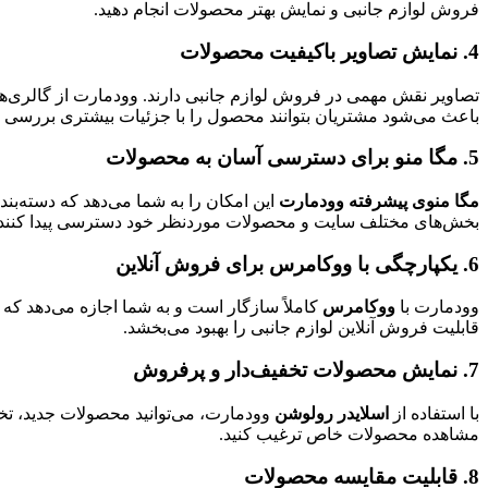
فروش لوازم جانبی و نمایش بهتر محصولات انجام دهید.
مورد علاقه فعالان بازارهای مالی و تریدرها
4. نمایش تصاویر باکیفیت محصولات
سرور مجازی سنگاپور
مناسب راه اندازی انواع سرویس های آنلاین
تصاویر نقش مهمی در فروش لوازم جانبی دارند. وودمارت از گالری‌ها
جهت خرید
سرور مجازی
مناسب
به مشاوره نیاز دارید؟
باعث می‌شود مشتریان بتوانند محصول را با جزئیات بیشتری بررسی ک
ارسال تیکت
چت آنلاین
021-78372
5. مگا منو برای دسترسی آسان به محصولات
مگا منوی پیشرفته وودمارت
این امکان را به شما می‌دهد که دسته‌بن
بخش‌های مختلف سایت و محصولات موردنظر خود دسترسی پیدا کنند.
6. یکپارچگی با ووکامرس برای فروش آنلاین
وودمارت با
ووکامرس
کاملاً سازگار است و به شما اجازه می‌دهد که ف
قابلیت فروش آنلاین لوازم جانبی را بهبود می‌بخشد.
7. نمایش محصولات تخفیف‌دار و پرفروش
با استفاده از
اسلایدر رولوشن
وودمارت، می‌توانید محصولات جدید، تخف
مشاهده محصولات خاص ترغیب کنید.
8. قابلیت مقایسه محصولات