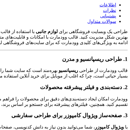
ارسال تیکت
چت آنلاین
021-78372
جهت خرید
هاست
مناسب
به مشاوره نیاز دارید؟
اطلاعات
جهت خرید کلاس مجازی مناسب
به مشاوره نیاز دارید؟
سرور مجازی فنلاند
خرید انواع گواهی امنیتی با تحویل آنی
نظرات
ارسال تیکت
چت آنلاین
021-78372
ارسال تیکت
چت آنلاین
021-78372
پشتیبانی
یک سرور پرسرعت با امکانات فوق العاده
ابزار ها
سوالات متداول
سرور مجازی هلند
ابزارهای کاربردی برای وب مستران
طراحی یک وبسایت فروشگاهی برای
لوازم جانبی
با استفاده از قالب
پینگ تایم مناسب و سرعت خیره کننده
بهترین شکل مدیریت کنید. قالب وودمارت با امکانات و قابلیت‌های متنو
ادامه به ویژگی‌های کلیدی وودمارت که برای سایت‌های فروشگاهی لواز
سرور مجازی آمریکا
سرور اختصاصی کانادا
ساخت سرور آمریکا در دو دیتاسنتر متفاوت
1. طراحی ریسپانسیو و مدرن
مناسب میزبانی سایت‌ در خارج ایران
سرور مجازی آلمان
اجاره سرور به شرط تملیک
قالب وودمارت از طراحی
ریسپانسیو
بهره‌مند است که سایت شما را د
به مشاوره نیاز دارید؟
ارائه سرویس در ۳ دیتاسنتر متفاوت
بسیار حیاتی است، چرا که اغلب از موبایل برای خرید آنلاین استفاده می
ارسال تیکت
چت آنلاین
021-78372
با پرداخت 12 قسط بدون سود مالک سرور شوید
سرور مجازی انگلیس
2. دسته‌بندی و فیلتر پیشرفته محصولات
جهت خرید
سرور اختصاصی
مناسب
به مشاوره نیاز دارید؟
ارسال تیکت
چت آنلاین
021-78372
آی پی ثابت شهر لندن با سخت افزار حرفه‌ای
وودمارت امکان ایجاد دسته‌بندی‌های دقیق برای محصولات را فراهم می‌
تقسیم کنید. همچنین، فیلترهای پیشرفته برای جستجو بر اساس برند، نو
سرور مجازی لهستان
مناسب راه اندازی هرگونه سرویس اینترنتی
3. صفحه‌ساز ویژوال کامپوزر برای طراحی سفارشی
سرور مجازی هند
با
ویژوال کامپوزر
، شما می‌توانید بدون نیاز به دانش کدنویسی، صفح