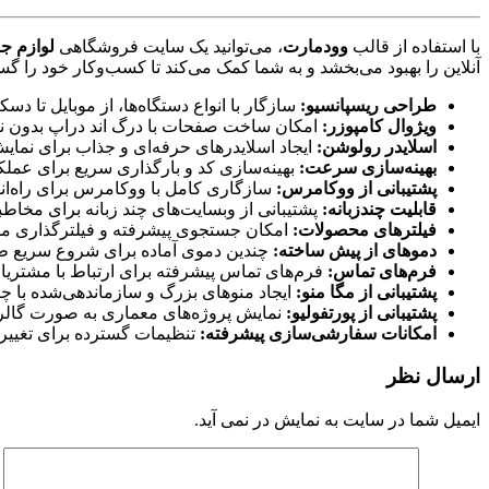
با استفاده از قالب
وودمارت
، می‌توانید یک سایت فروشگاهی
لوازم جا
آنلاین را بهبود می‌بخشد و به شما کمک می‌کند تا کسب‌وکار خود را 
طراحی ریسپانسیو:
سازگار با انواع دستگاه‌ها، از موبایل تا دسک
ویژوال کامپوزر:
امکان ساخت صفحات با درگ‌ اند دراپ بدون نی
اسلایدر رولوشن:
ایجاد اسلایدرهای حرفه‌ای و جذاب برای نمایش 
بهینه‌سازی سرعت:
بهینه‌سازی کد و بارگذاری سریع برای عملکر
پشتیبانی از ووکامرس:
سازگاری کامل با ووکامرس برای راه‌اند
قابلیت چندزبانه:
پشتیبانی از وبسایت‌های چند زبانه برای مخاطبا
فیلترهای محصولات:
امکان جستجوی پیشرفته و فیلترگذاری محص
دموهای از پیش ساخته:
چندین دموی آماده برای شروع سریع 
فرم‌های تماس:
فرم‌های تماس پیشرفته برای ارتباط با مشتریا
پشتیبانی از مگا منو:
ایجاد منوهای بزرگ و سازماندهی‌شده با چ
پشتیبانی از پورتفولیو:
نمایش پروژه‌های معماری به صورت گالری 
امکانات سفارشی‌سازی پیشرفته:
تنظیمات گسترده برای تغییر 
ارسال نظر
ایمیل شما در سایت به نمایش در نمی آید.