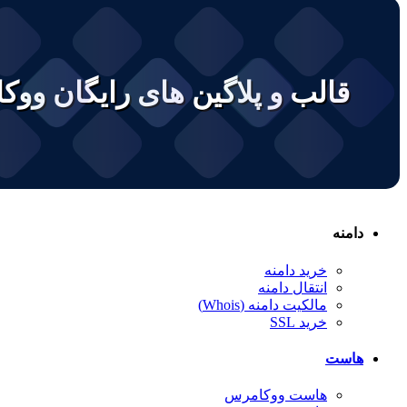
قالب و پلاگین های رایگان وو
دامنه
خرید دامنه
انتقال دامنه
مالکیت دامنه (Whois)
خرید SSL
هاست
هاست ووکامرس