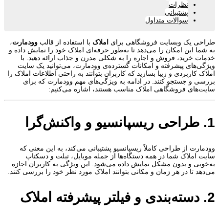
ابزار ها
نظرات
سرور مجازی هلند
پشتیبانی
ابزارهای کاربردی برای وب مستران
سوالات متداول
پینگ تایم مناسب و سرعت خیره کننده
سرور مجازی آمریکا
طراحی یک وبسایت فروشگاهی برای
املاک
با استفاده از قالب
وودمارت
،
به شما این امکان را می‌دهد تا به‌طور حرفه‌ای املاک خود را نمایش داده و
ساخت سرور آمریکا در دو دیتاسنتر متفاوت
خدمات خرید، فروش و اجاره را به شکلی مدرن و جذاب ارائه دهید. با
سرور مجازی آلمان
ویژگی‌های پیشرفته و امکانات گسترده‌ی وودمارت، می‌توانید یک سایت
هاست دانلود
املاک کاربردی و زیبا بسازید که کاربران بتوانند به راحتی اطلاعات املاک را
ارائه سرویس در ۳ دیتاسنتر متفاوت
به مشاوره نیاز دارید؟
بررسی و جستجو کنند. در ادامه به ویژگی‌های مهم وودمارت که برای
مناسب انتشار انواع فایل در اینترنت
سایت‌های فروشگاهی املاک مناسب هستند، اشاره می‌کنیم:
ارسال تیکت
چت آنلاین
021-78372
سرور مجازی انگلیس
جهت خرید
هاست
مناسب
به مشاوره نیاز دارید؟
آی پی ثابت شهر لندن با سخت افزار حرفه‌ای
ارسال تیکت
چت آنلاین
021-78372
1. طراحی ریسپانسیو و واکنش‌گرا
سرور مجازی لهستان
مناسب راه اندازی هرگونه سرویس اینترنتی
سرور مجازی هند
وودمارت از طراحی کاملاً ریسپانسیو پشتیبانی می‌کند، به این معنی که
سایت املاک شما در همه دستگاه‌ها از جمله موبایل، تبلت و دسکتاپ
مورد علاقه فعالان بازارهای مالی و تریدرها
به‌خوبی و بدون مشکل نمایش داده می‌شود. این ویژگی به کاربران اجازه
می‌دهد تا در هر زمان و مکانی بتوانند املاک مورد نظر خود را بررسی کنند.
سرور مجازی سنگاپور
مناسب راه اندازی انواع سرویس های آنلاین
2. دسته‌بندی و فیلتر پیشرفته املاک
جهت خرید
سرور مجازی
مناسب
به مشاوره نیاز دارید؟
ارسال تیکت
چت آنلاین
021-78372