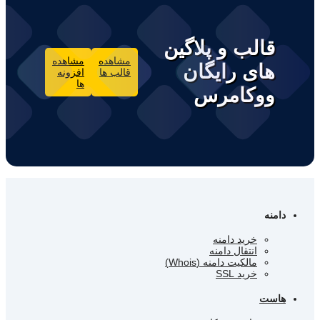
قالب و پلاگین
مشاهده
مشاهده
های رایگان
قالب ها
افزونه
ها
ووکامرس
دامنه
خرید دامنه
انتقال دامنه
مالکیت دامنه (Whois)
خرید SSL
هاست