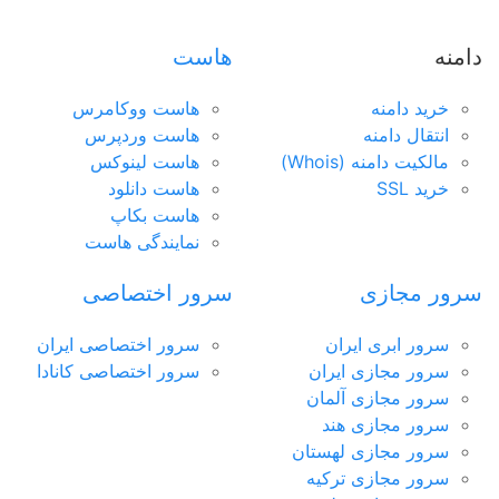
مورد علاقه فعالان بازارهای مالی و تریدرها
دامنه
هاست
سرور مجازی سنگاپور
مناسب راه اندازی انواع سرویس های آنلاین
خرید دامنه
هاست ووکامرس
جهت خرید
سرور مجازی
مناسب
به مشاوره نیاز دارید؟
انتقال دامنه
هاست وردپرس
ارسال تیکت
چت آنلاین
021-78372
مالکیت دامنه (Whois)
هاست لینوکس
خرید SSL
هاست دانلود
هاست بکاپ
نمایندگی هاست
سرور مجازی
سرور اختصاصی
سرور ابری ایران
سرور اختصاصی ایران
سرور مجازی ایران
سرور اختصاصی کانادا
سرور مجازی آلمان
سرور مجازی هند
سرور مجازی لهستان
سرور مجازی ترکیه