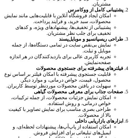
مورد علاقه فعالان بازارهای مالی و تریدرها
مشتریان.
پشتیبانی کامل از ووکامرس
سرور مجازی سنگاپور
امکان ایجاد فروشگاه آنلاین با قابلیت‌هایی مانند نمایش
محصولات، سبد خرید، و فرآیند پرداخت.
مناسب راه اندازی انواع سرویس های آنلاین
پشتیبانی از تخفیف‌ها، پیشنهادهای ویژه، و کدهای
جهت خرید
سرور مجازی
مناسب
به مشاوره نیاز دارید؟
تخفیف برای جلب نظر مشتریان.
طراحی ریسپانسیو و موبایل‌پسند
ارسال تیکت
چت آنلاین
021-78372
نمایش بی‌نقص سایت در تمامی دستگاه‌ها، از جمله
موبایل و تبلت.
تجربه کاربری عالی برای بازدیدکنندگان در هر اندازه
صفحه‌نمایش.
فیلترهای پیشرفته برای جستجوی محصولات
قابلیت جستجوی پیشرفته با امکان فیلتر بر اساس نوع
محصول، قیمت، خواص درمانی، و موارد دیگر.
سهولت در یافتن محصولات موردنظر توسط کاربران.
صفحات جذاب برای معرفی محصولات گیاهی
امکان نمایش جزئیات محصولات، از جمله ترکیبات،
خواص درمانی، و روش استفاده.
طراحی بصری مناسب برای نمایش تصاویر با کیفیت
بالا از محصولات.
ابزارهای بازاریابی داخلی
امکان استفاده از پاپ‌آپ‌ها، پیشنهادات لحظه‌ای، و
ایمیل‌های تبلیغاتی برای افزایش فروش.