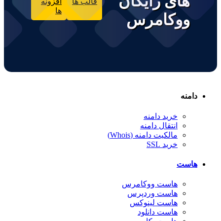
های رایگان
قالب ها
افزونه
ها
ووکامرس
دامنه
خرید دامنه
انتقال دامنه
مالکیت دامنه (Whois)
خرید SSL
هاست
هاست ووکامرس
هاست وردپرس
هاست لینوکس
هاست دانلود