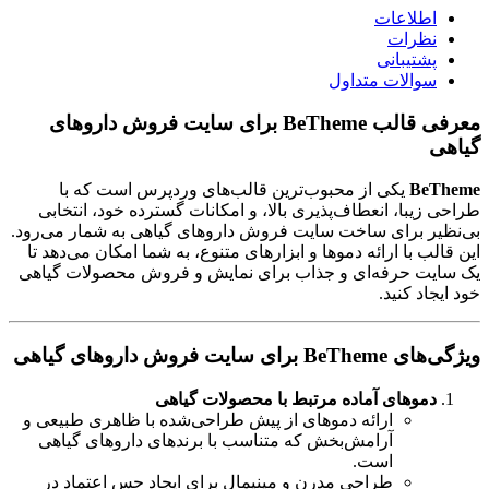
ارسال تیکت
چت آنلاین
021-78372
ارسال تیکت
چت آنلاین
021-78372
جهت خرید
هاست
مناسب
به مشاوره نیاز دارید؟
اطلاعات
سرور مجازی فنلاند
خرید انواع گواهی امنیتی با تحویل آنی
نظرات
ارسال تیکت
چت آنلاین
021-78372
پشتیبانی
یک سرور پرسرعت با امکانات فوق العاده
ابزار ها
سوالات متداول
سرور مجازی هلند
ابزارهای کاربردی برای وب مستران
معرفی قالب BeTheme برای سایت فروش داروهای
پینگ تایم مناسب و سرعت خیره کننده
گیاهی
سرور مجازی آمریکا
BeTheme
یکی از محبوب‌ترین قالب‌های وردپرس است که با
ساخت سرور آمریکا در دو دیتاسنتر متفاوت
طراحی زیبا، انعطاف‌پذیری بالا، و امکانات گسترده خود، انتخابی
سرور ادوبی کانکت
بی‌نظیر برای ساخت سایت فروش داروهای گیاهی به شمار می‌رود.
سرور مجازی آلمان
مناسب برگزاری هرگونه کلاس و وبینار
این قالب با ارائه دموها و ابزارهای متنوع، به شما امکان می‌دهد تا
به مشاوره نیاز دارید؟
یک سایت حرفه‌ای و جذاب برای نمایش و فروش محصولات گیاهی
ارائه سرویس در ۳ دیتاسنتر متفاوت
سرور Jitsi
خود ایجاد کنید.
ارسال تیکت
چت آنلاین
021-78372
سرور مجازی انگلیس
بی‌نظیر در برگزاری جلسات آنلاین حرفه‌ای
جهت خرید کلاس مجازی مناسب
به مشاوره نیاز دارید؟
ویژگی‌های BeTheme برای سایت فروش داروهای گیاهی
آی پی ثابت شهر لندن با سخت افزار حرفه‌ای
ارسال تیکت
چت آنلاین
021-78372
سرور مجازی لهستان
دموهای آماده مرتبط با محصولات گیاهی
ارائه دموهای از پیش طراحی‌شده با ظاهری طبیعی و
مناسب راه اندازی هرگونه سرویس اینترنتی
آرامش‌بخش که متناسب با برندهای داروهای گیاهی
است.
سرور مجازی هند
طراحی مدرن و مینیمال برای ایجاد حس اعتماد در