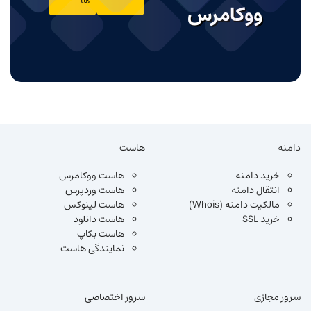
ها
ووکامرس
دامنه
هاست
خرید دامنه
هاست ووکامرس
انتقال دامنه
هاست وردپرس
مالکیت دامنه (Whois)
هاست لینوکس
خرید SSL
هاست دانلود
هاست بکاپ
نمایندگی هاست
سرور مجازی
سرور اختصاصی