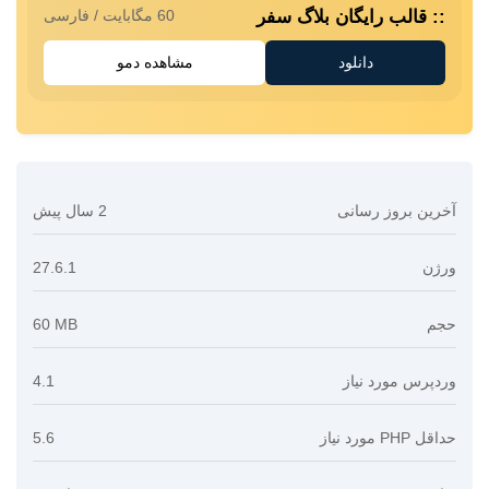
قالب رایگان بلاگ سفر
60 مگابایت
/
فارسی
سرور مجازی لهستان
دانلود
مشاهده دمو
مناسب راه اندازی هرگونه سرویس اینترنتی
سرور مجازی هند
مورد علاقه فعالان بازارهای مالی و تریدرها
سرور مجازی سنگاپور
آخرین بروز رسانی
2 سال پیش
مناسب راه اندازی انواع سرویس های آنلاین
جهت خرید
سرور مجازی
مناسب
به مشاوره نیاز دارید؟
ورژن
27.6.1
ارسال تیکت
چت آنلاین
021-78372
حجم
60 MB
وردپرس مورد نیاز
4.1
حداقل PHP مورد نیاز
5.6