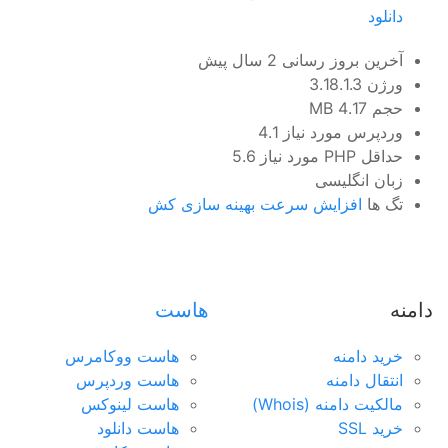
پینگ تایم مناسب و سرعت خیره کننده
دانلود
سرور مجازی آمریکا
آخرین بروز رسانی
2 سال پیش
ورژن
3.18.1.3
ساخت سرور آمریکا در دو دیتاسنتر متفاوت
حجم
4.17 MB
وردپرس مورد نیاز
4.1
سرور مجازی آلمان
حداقل PHP مورد نیاز
5.6
زبان
انگلیسی
ارائه سرویس در ۳ دیتاسنتر متفاوت
تگ ها
افزایش سرعت
بهینه سازی
کش
سرور مجازی انگلیس
آی پی ثابت شهر لندن با سخت افزار حرفه‌ای
دامنه
هاست
سرور مجازی لهستان
خرید دامنه
هاست ووکامرس
مناسب راه اندازی هرگونه سرویس اینترنتی
انتقال دامنه
هاست وردپرس
مالکیت دامنه (Whois)
هاست لینوکس
سرور مجازی هند
خرید SSL
هاست دانلود