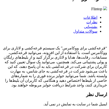
ارسال تیکت
چت آنلاین
021-78372
ارسال تیکت
چت آنلاین
021-78372
سرور مجازی ایران
جهت خرید
هاست
مناسب
به مشاوره نیاز دارید؟
خرید انواع گواهی امنیتی با تحویل آنی
Flintop
ارسال تیکت
چت آنلاین
021-78372
امکان خرید بصورت حجمی و نامحدود
اطلاعات
سرور مجازی ترکیه
سرور بیگ بلو باتن
نظرات
پشتیبانی
بهترین گزینه برای راه اندازی گیم سرور
پرطرفدارترین پلتفرم آموزش مجازی جهان
سوالات متداول
سرور مجازی فرانسه
سرور ادوبی کانکت
امکان خرید پلن‌های اقتصادی و حرفه‌ای
مناسب برگزاری هرگونه کلاس و وبینار
“قرعه‌کشی برای ووکامرس” یک سیستم قرعه‌کشی و لاتاری برای
سرور مجازی فنلاند
ووکامرس است. با استفاده از این افزونه، می‌توانید قرعه‌کشی،
سرور Jitsi
مسابقات، رقابت‌ها، هدایا و لاتاری برگزار کنید و از بلیط‌های رایگان
یک سرور پرسرعت با امکانات فوق العاده
بی‌نظیر در برگزاری جلسات آنلاین حرفه‌ای
و پولی پشتیبانی می‌کند. همچنین، می‌توانید یک سوال تعیین کنید که
کاربران برای شرکت در قرعه‌کشی باید به آن پاسخ دهند، که این
جهت خرید کلاس مجازی مناسب
به مشاوره نیاز دارید؟
سرور مجازی هلند
باعث می‌شود شرکت در قرعه‌کشی به جای شانس، به مهارت
ارسال تیکت
چت آنلاین
021-78372
وابسته باشد. شما می‌توانید جوایز برنده فوری را به شماره‌های
پینگ تایم مناسب و سرعت خیره کننده
خاصی از بلیط‌ها اختصاص دهید و هنگامی که کاربران آن بلیط‌ها را
سرور مجازی آمریکا
خریداری کنند، واجد شرایط دریافت جوایز مربوطه خواهند بود.
ابزار ها
ساخت سرور آمریکا در دو دیتاسنتر متفاوت
ارسال نظر
ابزارهای کاربردی برای وب مستران
سرور مجازی آلمان
ایمیل شما در سایت به نمایش در نمی آید.
ارائه سرویس در ۳ دیتاسنتر متفاوت