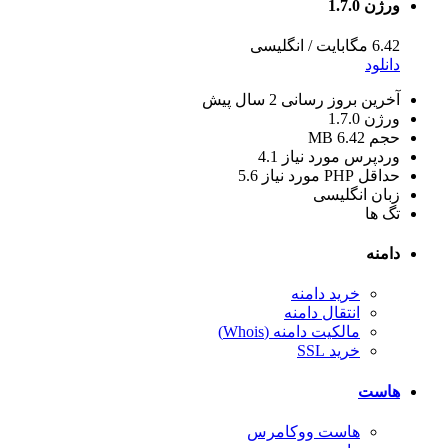
ورژن 1.7.0
6.42 مگابایت
/
انگلیسی
دانلود
آخرین بروز رسانی
2 سال پیش
ورژن
1.7.0
حجم
6.42 MB
وردپرس مورد نیاز
4.1
حداقل PHP مورد نیاز
5.6
زبان
انگلیسی
تگ ها
دامنه
خرید دامنه
انتقال دامنه
مالکیت دامنه (Whois)
خرید SSL
هاست
هاست ووکامرس