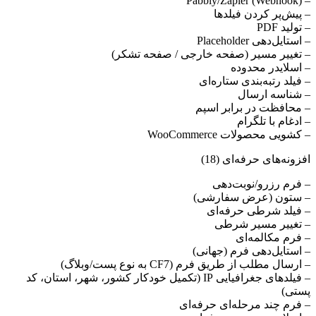
– Pabbly/Zapier (Webhook)
مورد علاقه فعالان بازارهای مالی و تریدرها
– پیش‌پر کردن فیلدها
خرید انواع گواهی امنیتی با تحویل آنی
– تولید PDF
سرور مجازی سنگاپور
جهت خرید
دامنه
مناسب
به مشاوره نیاز دارید؟
– استایل‌دهی Placeholder
ارسال تیکت
چت آنلاین
021-78372
– تغییر مسیر (صفحه خارجی / صفحه تشکر)
مناسب راه اندازی انواع سرویس های آنلاین
به مشاوره نیاز دارید؟
– اسلایدر محدوده
جهت خرید
سرور مجازی
مناسب
به مشاوره نیاز دارید؟
– فیلد رتبه‌بندی ستاره‌ای
ارسال تیکت
چت آنلاین
021-78372
ارسال تیکت
چت آنلاین
021-78372
– شناسه ارسال
– محافظت در برابر اسپم
– ادغام با تلگرام
– کشویی محصولات WooCommerce
افزونه‌های حرفه‌ای (18)​
– فرم رزرو/نوبت‌دهی
– ستون (عرض سفارشی)
– فیلد شرطی حرفه‌ای
– تغییر مسیر شرطی
– فرم مکالمه‌ای
– استایل‌دهی فرم (جهانی)
– ارسال مطلب از طریق فرم (CF7 به نوع پست/وبلاگ)
– فیلدهای جغرافیایی IP (تکمیل خودکار کشور، شهر، استان، کد
پستی)
– فرم چند مرحله‌ای حرفه‌ای