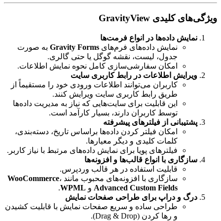
مورد علاقه فعالان بازارهای مالی و تریدرها
ویژگی‌های کلیدی GravityView
سرور مجازی سنگاپور
نمایش داده‌ها در انواع فرمت‌ها
مناسب راه اندازی انواع سرویس های آنلاین
به مشاوره نیاز دارید؟
نمایش داده‌های فرم‌های
Gravity Forms
به صورت
جهت خرید
سرور مجازی
مناسب
به مشاوره نیاز دارید؟
جدول، لیست، نقشه گوگل یا حتی گالری.
ارسال تیکت
چت آنلاین
021-78372
ارسال تیکت
چت آنلاین
021-78372
امکان سفارشی‌سازی کامل نحوه نمایش اطلاعات.
ویرایش اطلاعات در رابط کاربری سایت
کاربران می‌توانند اطلاعات ورودی خود را مستقیماً از
طریق رابط کاربری سایت ویرایش کنند.
این قابلیت برای سایت‌هایی که نیاز به مدیریت داده‌ها
توسط کاربران دارند، بسیار کارآمد است.
پشتیبانی از فیلترهای پیشرفته
امکان فیلتر کردن داده‌ها براساس تاریخ، دسته‌بندی،
کلمات کلیدی و دیگر معیارها.
فیلترهای پویا برای نمایش داده‌های مرتبط با نیاز کاربر.
سازگاری با انواع قالب‌ها و افزونه‌ها
قابلیت استفاده در هر قالب وردپرس.
سازگاری با افزونه‌های محبوب مانند
،
WooCommerce
Advanced Custom Fields
و
WPML
.
درگ و دراپ برای طراحی صفحات نمایش
طراحی ساده و سریع صفحات نمایش با قابلیت کشیدن
و رها کردن (Drag & Drop).