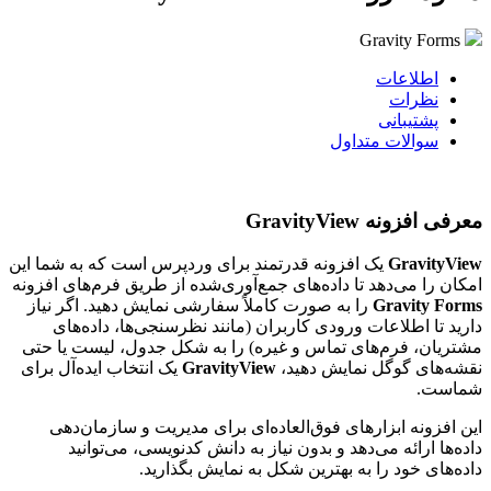
ارسال تیکت
چت آنلاین
021-78372
ارسال تیکت
چت آنلاین
021-78372
جهت خرید
هاست
مناسب
به مشاوره نیاز دارید؟
جهت خرید کلاس مجازی مناسب
به مشاوره نیاز دارید؟
سرور مجازی فنلاند
خرید انواع گواهی امنیتی با تحویل آنی
Gravity Forms
ارسال تیکت
چت آنلاین
021-78372
ارسال تیکت
چت آنلاین
021-78372
یک سرور پرسرعت با امکانات فوق العاده
اطلاعات
نظرات
سرور مجازی هلند
پشتیبانی
پینگ تایم مناسب و سرعت خیره کننده
سوالات متداول
سرور مجازی آمریکا
ساخت سرور آمریکا در دو دیتاسنتر متفاوت
معرفی افزونه
GravityView
سرور مجازی آلمان
GravityView
یک افزونه قدرتمند برای وردپرس است که به شما این
ارائه سرویس در ۳ دیتاسنتر متفاوت
امکان را می‌دهد تا داده‌های جمع‌آوری‌شده از طریق فرم‌های افزونه
Gravity Forms
را به صورت کاملاً سفارشی نمایش دهید. اگر نیاز
سرور مجازی انگلیس
دارید تا اطلاعات ورودی کاربران (مانند نظرسنجی‌ها، داده‌های
مشتریان، فرم‌های تماس و غیره) را به شکل جدول، لیست یا حتی
آی پی ثابت شهر لندن با سخت افزار حرفه‌ای
نقشه‌های گوگل نمایش دهید،
GravityView
یک انتخاب ایده‌آل برای
شماست.
ابزار ها
سرور مجازی لهستان
این افزونه ابزارهای فوق‌العاده‌ای برای مدیریت و سازمان‌دهی
ابزارهای کاربردی برای وب مستران
مناسب راه اندازی هرگونه سرویس اینترنتی
داده‌ها ارائه می‌دهد و بدون نیاز به دانش کدنویسی، می‌توانید
سرور مجازی هند
داده‌های خود را به بهترین شکل به نمایش بگذارید.