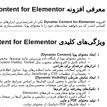
سرور مجازی هند
معرفی افزونه
ntent for Elementor
مورد علاقه فعالان بازارهای مالی و تریدرها
سرور مجازی سنگاپور
افزونه
Dynamic Content for Elementor
یکی از قدرتمندترین ابزارهای 
کسانی است که می‌خواهند سایت‌های خود را با محتوای پویا، شخصی‌سازی شد
مناسب راه اندازی انواع سرویس های آنلاین
جهت خرید
سرور مجازی
مناسب
به مشاوره نیاز دارید؟
ارسال تیکت
چت آنلاین
021-78372
ویژگی‌های کلیدی Dynamic Content for Elementor
ایجاد محتوای پویا (Dynamic Content)
نمایش محتوای پویا از پایگاه داده وردپرس مانند نوشته‌ها، محصول
ادغام کامل با افزونه‌های محبوب مثل ACF (Advanced Custom Fields)، Toolset و Pods.
ابزارهای حرفه‌ای برای طراحی
افزودن امکانات پیشرفته مانند اسلایدرهای پویا، جداول اطلاعاتی
پشتیبانی از تنظیمات CSS و JavaScript برای سفارشی‌سازی بیشتر.
ایجاد نمایش شرطی (Dynamic Visibility)
امکان نمایش یا مخفی کردن المان‌ها بر اساس شرایط خاص مانن
مناسب برای طراحی صفحات شخصی‌سازی شده برای کاربران 
تکنیک‌های پیشرفته برای فرم‌ها
افزودن توابع سفارشی به فرم‌های Elementor.
امکان ذخیره داده‌های فرم در دیتابیس و نمایش آن‌ها در صفحات 
تولید محتوای PDF و چاپی
ایجاد فایل‌های PDF داینامیک از محتوای سایت.