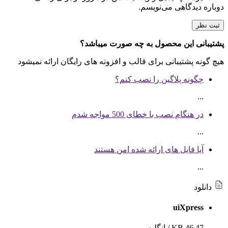
مورد علاقه فعالان بازارهای مالی و تریدرها
دوباره دیدگاهی می‌نویسم.
ابزار ها
سرور مجازی سنگاپور
ابزارهای کاربردی برای وب مستران
مناسب راه اندازی انواع سرویس های آنلاین
پشتیبانی این محصول به چه صورت میباشد؟
جهت خرید
سرور مجازی
مناسب
به مشاوره نیاز دارید؟
سرور Jitsi
هیچ گونه پشتیبانی برای قالب و افزونه های رایگان ارائه نمیشود
ارسال تیکت
چت آنلاین
021-78372
بی‌نظیر در برگزاری جلسات آنلاین حرفه‌ای
چگونه پلاگین را نصب کنم؟
جهت خرید کلاس مجازی مناسب
به مشاوره نیاز دارید؟
...
ارسال تیکت
چت آنلاین
021-78372
به مشاوره نیاز دارید؟
ارسال تیکت
چت آنلاین
021-78372
در هنگام نصب با خطای 500 مواجه شدم
...
آیا فایل های ارائه شده امن هستند
...
دانلود
uiXpress
46.47 KB
/
انگلیسی