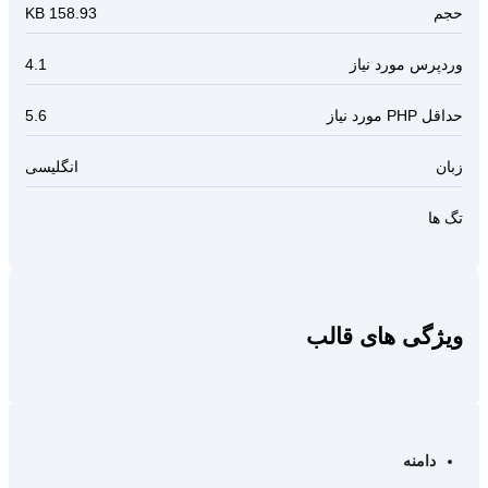
حجم
158.93 KB
وردپرس مورد نیاز
4.1
حداقل PHP مورد نیاز
5.6
زبان
انگلیسی
تگ ها
ویژگی های قالب
دامنه