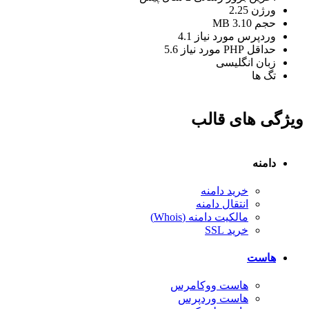
ورژن
2.25
حجم
3.10 MB
وردپرس مورد نیاز
4.1
حداقل PHP مورد نیاز
5.6
زبان
انگلیسی
تگ ها
ویژگی های قالب
دامنه
خرید دامنه
انتقال دامنه
مالکیت دامنه (Whois)
خرید SSL
هاست
هاست ووکامرس
هاست وردپرس