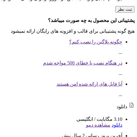
مورد علاقه فعالان بازارهای مالی و تریدرها
سرور مجازی سنگاپور
پشتیبانی این محصول به چه صورت میباشد؟
مناسب راه اندازی انواع سرویس های آنلاین
هیچ گونه پشتیبانی برای قالب و افزونه های رایگان ارائه نمیشود
جهت خرید
سرور مجازی
مناسب
به مشاوره نیاز دارید؟
ارسال تیکت
چت آنلاین
021-78372
چگونه پلاگین را نصب کنم؟
...
در هنگام نصب با خطای 500 مواجه شدم
...
آیا فایل های ارائه شده امن هستند
...
دانلود
3.10 مگابایت
/
انگلیسی
دانلود
مشاهده دمو
آخرین بروز رسانی
2 سال پیش