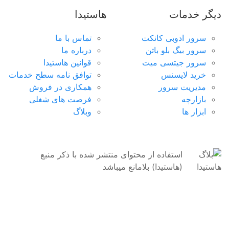
ارسال تیکت
چت آنلاین
021-78372
پینگ تایم مناسب و سرعت خیره کننده
دیگر خدمات
هاستیدا
سرور مجازی آمریکا
سرور ادوبی کانکت
تماس با ما
سرور بیگ بلو باتن
درباره ما
ساخت سرور آمریکا در دو دیتاسنتر متفاوت
سرور جیتسی میت
قوانین هاستیدا
سرور مجازی آلمان
خرید لایسنس
توافق نامه سطح خدمات
مدیریت سرور
همکاری در فروش
ارائه سرویس در ۳ دیتاسنتر متفاوت
بازارچه
فرصت های شغلی
ابزار ها
وبلاگ
سرور مجازی انگلیس
آی پی ثابت شهر لندن با سخت افزار حرفه‌ای
استفاده از محتوای منتشر شده با ذکر منبع
سرور مجازی لهستان
(هاستیدا) بلامانع میباشد
مناسب راه اندازی هرگونه سرویس اینترنتی
سرور مجازی هند