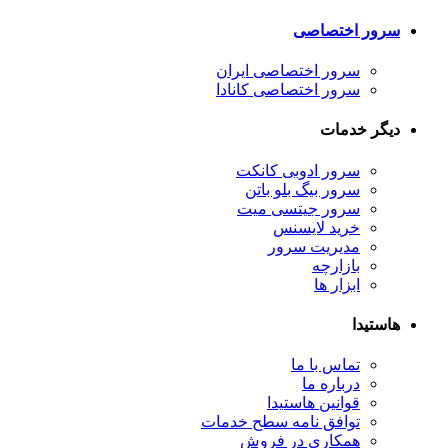
مورد علاقه فعالان بازارهای مالی و تریدرها
سرور اختصاصی
سرور مجازی سنگاپور
سرور اختصاصی ایران
مناسب راه اندازی انواع سرویس های آنلاین
سرور اختصاصی کانادا
جهت خرید
سرور مجازی
مناسب
به مشاوره نیاز دارید؟
ارسال تیکت
چت آنلاین
021-78372
دیگر خدمات
سرور ادوبی کانکت
سرور بیگ بلو باتن
سرور جیتسی میت
خرید لایسنس
مدیریت سرور
بازارچه
ابزار ها
هاستیدا
تماس با ما
درباره ما
قوانین هاستیدا
توافق نامه سطح خدمات
همکاری در فروش