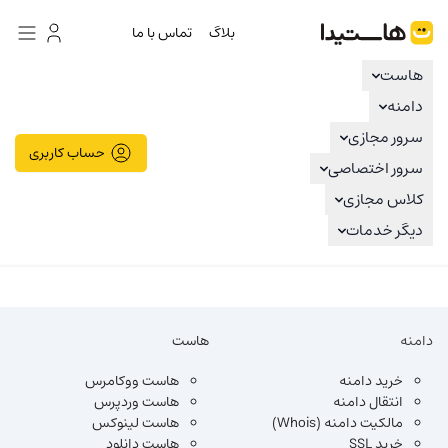
هاستیدا
بلاگ
تماس با ما
هاست
دامنه
سرور مجازی
حساب کاربری
سرور اختصاصی
کلاس مجازی
دیگر خدمات
دامنه
هاست
خرید دامنه
هاست ووکامرس
انتقال دامنه
هاست وردپرس
مالکیت دامنه (Whois)
هاست لینوکس
خرید SSL
هاست دانلود