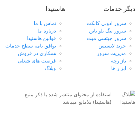
ابزارهای کاربردی برای وب مستران
پینگ تایم مناسب و سرعت خیره کننده
دیگر خدمات
هاستیدا
سرور مجازی آمریکا
سرور ادوبی کانکت
تماس با ما
سرور بیگ بلو باتن
درباره ما
ساخت سرور آمریکا در دو دیتاسنتر متفاوت
سرور جیتسی میت
قوانین هاستیدا
سرور مجازی آلمان
خرید لایسنس
توافق نامه سطح خدمات
مدیریت سرور
همکاری در فروش
ارائه سرویس در ۳ دیتاسنتر متفاوت
بازارچه
فرصت های شغلی
به مشاوره نیاز دارید؟
ابزار ها
وبلاگ
ارسال تیکت
چت آنلاین
021-78372
سرور مجازی انگلیس
آی پی ثابت شهر لندن با سخت افزار حرفه‌ای
استفاده از محتوای منتشر شده با ذکر منبع
سرور مجازی لهستان
(هاستیدا) بلامانع میباشد
مناسب راه اندازی هرگونه سرویس اینترنتی
سرور مجازی هند