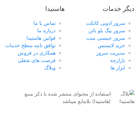
جهت خرید
هاست
مناسب
به مشاوره نیاز دارید؟
دیگر خدمات
هاستیدا
ارسال تیکت
چت آنلاین
021-78372
سرور ادوبی کانکت
تماس با ما
سرور بیگ بلو باتن
درباره ما
سرور جیتسی میت
قوانین هاستیدا
سرور مجازی آلمان
خرید لایسنس
توافق نامه سطح خدمات
مدیریت سرور
همکاری در فروش
ارائه سرویس در ۳ دیتاسنتر متفاوت
بازارچه
فرصت های شغلی
ابزار ها
وبلاگ
سرور مجازی انگلیس
آی پی ثابت شهر لندن با سخت افزار حرفه‌ای
استفاده از محتوای منتشر شده با ذکر منبع
سرور مجازی لهستان
(هاستیدا) بلامانع میباشد
مناسب راه اندازی هرگونه سرویس اینترنتی
سرور مجازی هند