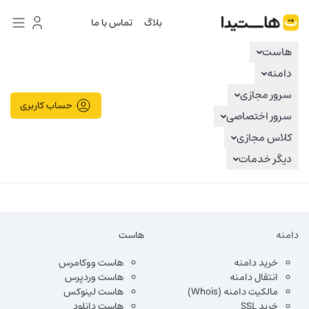
هاستیدا
بلاگ
تماس با ما
هاست
دامنه
سرور مجازی
حساب کاربری
سرور اختصاصی
کلاس مجازی
دیگر خدمات
دامنه
هاست
خرید دامنه
هاست ووکامرس
انتقال دامنه
هاست وردپرس
مالکیت دامنه (Whois)
هاست لینوکس
خرید SSL
هاست دانلود